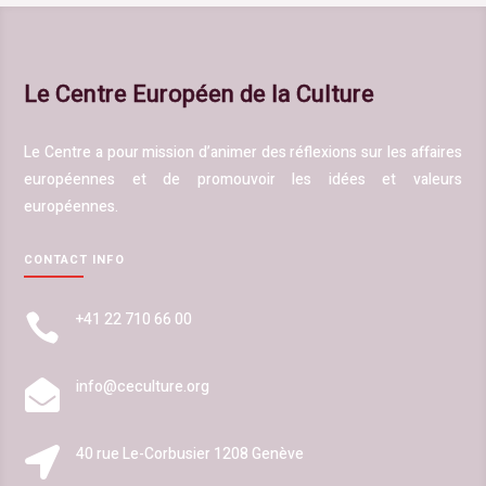
Le Centre Européen de la Culture
Le Centre a pour mission d’animer des réflexions sur les affaires
européenne
s et de promouvoir les idées et valeurs
européennes.
CONTACT INFO
+41 22 710 66 00

info@ceculture.org

40 rue Le-Corbusier 1208 Genève
