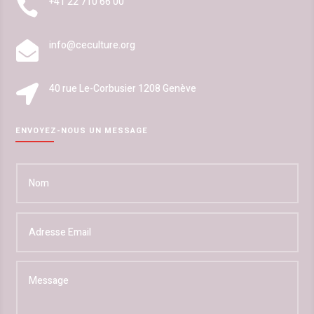
+41 22 710 66 00

info@ceculture.org

40 rue Le-Corbusier 1208 Genève

ENVOYEZ-NOUS UN MESSAGE